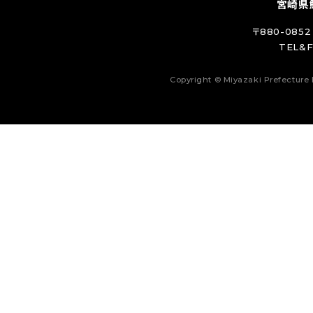
宮崎県
〒880-08
TEL&F
Copyright © Miyazaki Prefecture 