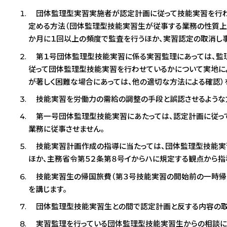
団体監理型実習実施者が認定計画に従って技能実習を行わせ
定める方法（団体監理型技能実習生が従事する業務の性質上
か月に１回以上の頻度で監査を行うほか、実習認定の取消し事
第１号団体監理型技能実習に係る実習監理にあっては、監理
従って団体監理型技能実習を行わせているかについて実地に
が著しく困難な場合にあっては、他の適切な方法による確認）
技能実習を労働力の需給の調整の手段と誤認させるような
第一号団体監理型技能実習にあたっては、認定計画に従って
業務に従事させません。
技能実習計画作成の指導に当たっては、団体監理型技能実
ほか、主務省令第５２条第８号イからハに規定する観点から指
技能実習生の帰国旅費（第３号技能実習の開始前の一時帰国
を講じます。
団体監理型技能実習生との間で認定計画と反する内容の取
実習監理を行っている団体監理型技能実習生からの相談に