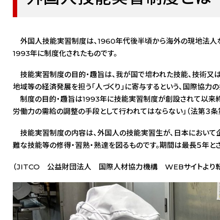
外国人技能実習制度は、1960年代後半頃から海外の現地法人
1993年に制度化されたものです。
技能実習制度の目的・趣旨は、我が国で培われた技能、技術又は知
地域等の経済発展を担う「人づくり」に寄与するという、国際協力の
制度の目的・趣旨は1993年に技能実習制度が創設されて以来終
労働力の需給の調整の手段として行われてはならない」（法第３条第
技能実習制度の内容は、外国人の技能実習生が、日本において
難な技能等の修得・習熟・熟達を図るものです。期間は最長５年と
（JITCO 公益財団法人 国際人材協力機構 WEBサイトより